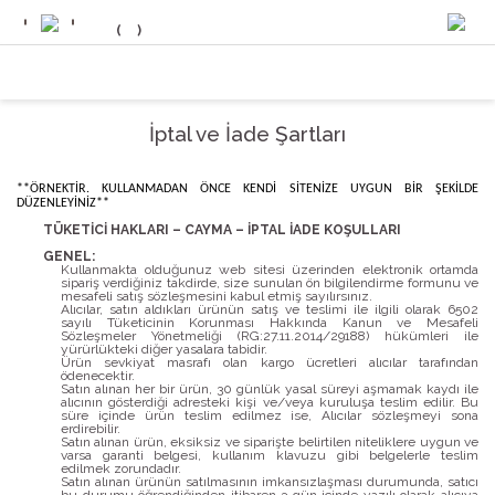
İptal ve İade Şartları
**ÖRNEKTİR. KULLANMADAN ÖNCE KENDİ SİTENİZE UYGUN BİR ŞEKİLDE
DÜZENLEYİNİZ**
TÜKETİCİ HAKLARI – CAYMA – İPTAL İADE KOŞULLARI
GENEL:
Kullanmakta olduğunuz web sitesi üzerinden elektronik ortamda
sipariş verdiğiniz takdirde, size sunulan ön bilgilendirme formunu ve
mesafeli satış sözleşmesini kabul etmiş sayılırsınız.
Alıcılar, satın aldıkları ürünün satış ve teslimi ile ilgili olarak 6502
sayılı Tüketicinin Korunması Hakkında Kanun ve Mesafeli
Sözleşmeler Yönetmeliği (RG:27.11.2014/29188) hükümleri ile
yürürlükteki diğer yasalara tabidir.
Ürün sevkiyat masrafı olan kargo ücretleri alıcılar tarafından
ödenecektir.
Satın alınan her bir ürün, 30 günlük yasal süreyi aşmamak kaydı ile
alıcının gösterdiği adresteki kişi ve/veya kuruluşa teslim edilir. Bu
süre içinde ürün teslim edilmez ise, Alıcılar sözleşmeyi sona
erdirebilir.
Satın alınan ürün, eksiksiz ve siparişte belirtilen niteliklere uygun ve
varsa garanti belgesi, kullanım klavuzu gibi belgelerle teslim
edilmek zorundadır.
Satın alınan ürünün satılmasının imkansızlaşması durumunda, satıcı