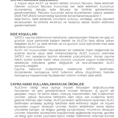
CAYMA HAKKININ KULLANIMI:
3. kişiye veya ALICI’ ya teslim edilen ürünün faturası, (İade edilmek
istenen ürünün faturası kurumsal ise, iade ederken kurumun
düzenlemiş olduğu iade faturası ile birlikte gönderilmesi
gerekmektedir. Faturası kurumlar adına düzenlenen sipariş iadeleri
İADE FATURASI kesilmediği takdirde tamamlanamayacaktır.)
İade formu, İade edilecek ürünlerin kutusu, ambalajı, varsa standart
aksesuarları ile birlikte eksiksiz ve hasarsız olarak teslim edilmesi
gerekmektedir.
İADE KOŞULLARI:
SATICI, cayma bildiriminin kendisine ulaşmasından itibaren en geç 10
günlük süre içerisinde toplam bedeli ve ALICI’yı borç altına sokan
belgeleri ALICI’ ya iade etmek ve 20 günlük süre içerisinde malı iade
almakla yükümlüdür.
ALICI’ nın kusurundan kaynaklanan bir nedenle malın değerinde bir
azalma olursa veya iade imkânsızlaşırsa ALICI kusuru oranında
SATICI’ nın zararlarını tazmin etmekle yükümlüdür. Ancak cayma
hakkı süresi içinde malın veya ürünün usulüne uygun kullanılması
sebebiyle meydana gelen değişiklik ve bozulmalardan ALICI
sorumlu değildir.
Cayma hakkının kullanılması nedeniyle SATICI tarafından
düzenlenen kampanya limit tutarının altına düşülmesi halinde
kampanya kapsamında faydalanılan indirim miktarı iptal edilir.
CAYMA HAKKI KULLANILAMAYACAK ÜRÜNLER:
ALICI’nın isteği veya açıkça kişisel ihtiyaçları doğrultusunda
hazırlanan ve geri gönderilmeye müsait olmayan, iç giyim alt
parçaları, mayo ve bikini altları, makyaj malzemeleri, tek kullanımlık
ürünler, çabuk bozulma tehlikesi olan veya son kullanma tarihi
geçme ihtimali olan mallar, ALICI’ya teslim edilmesinin ardından ALICI
tarafından ambalajı açıldığı takdirde iade edilmesi sağlık ve hijyen
açısından uygun olmayan ürünler, teslim edildikten sonra başka
ürünlerle karışan ve doğası gereği ayrıştırılması mümkün olmayan
ürünler, Abonelik sözleşmesi kapsamında sağlananlar dışında, gazete
ve dergi gibi süreli yayınlara ilişkin mallar, Elektronik ortamda anında