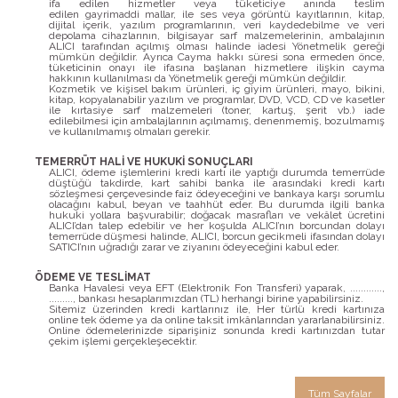
ifa edilen hizmetler veya tüketiciye anında teslim
edilen gayrimaddi mallar, ile ses veya görüntü kayıtlarının, kitap,
dijital içerik, yazılım programlarının, veri kaydedebilme ve veri
depolama cihazlarının, bilgisayar sarf malzemelerinin, ambalajının
ALICI tarafından açılmış olması halinde iadesi Yönetmelik gereği
mümkün değildir. Ayrıca Cayma hakkı süresi sona ermeden önce,
tüketicinin onayı ile ifasına başlanan hizmetlere ilişkin cayma
hakkının kullanılması da Yönetmelik gereği mümkün değildir.
Kozmetik ve kişisel bakım ürünleri, iç giyim ürünleri, mayo, bikini,
kitap, kopyalanabilir yazılım ve programlar, DVD, VCD, CD ve kasetler
ile kırtasiye sarf malzemeleri (toner, kartuş, şerit vb.) iade
edilebilmesi için ambalajlarının açılmamış, denenmemiş, bozulmamış
ve kullanılmamış olmaları gerekir.
TEMERRÜT HALİ VE HUKUKİ SONUÇLARI
ALICI, ödeme işlemlerini kredi kartı ile yaptığı durumda temerrüde
düştüğü takdirde, kart sahibi banka ile arasındaki kredi kartı
sözleşmesi çerçevesinde faiz ödeyeceğini ve bankaya karşı sorumlu
olacağını kabul, beyan ve taahhüt eder. Bu durumda ilgili banka
hukuki yollara başvurabilir; doğacak masrafları ve vekâlet ücretini
ALICI’dan talep edebilir ve her koşulda ALICI’nın borcundan dolayı
temerrüde düşmesi halinde, ALICI, borcun gecikmeli ifasından dolayı
SATICI’nın uğradığı zarar ve ziyanını ödeyeceğini kabul eder.
ÖDEME VE TESLİMAT
Banka Havalesi veya EFT (Elektronik Fon Transferi) yaparak, ............,
........., bankası hesaplarımızdan (TL) herhangi birine yapabilirsiniz.
Sitemiz üzerinden kredi kartlarınız ile, Her türlü kredi kartınıza
online tek ödeme ya da online taksit imkânlarından yararlanabilirsiniz.
Online ödemelerinizde siparişiniz sonunda kredi kartınızdan tutar
çekim işlemi gerçekleşecektir.
Tüm Sayfalar