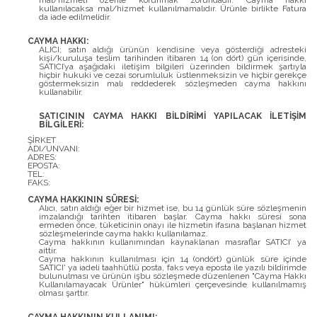
mal/hizmeti özenle korunmak zorundadır. Cayma hakkı
kullanılacaksa mal/hizmet kullanılmamalıdır. Ürünle birlikte Fatura
da iade edilmelidir.
CAYMA HAKKI:
ALICI; satın aldığı ürünün kendisine veya gösterdiği adresteki
kişi/kuruluşa teslim tarihinden itibaren 14 (on dört) gün içerisinde,
SATICI’ya aşağıdaki iletişim bilgileri üzerinden bildirmek şartıyla
hiçbir hukuki ve cezai sorumluluk üstlenmeksizin ve hiçbir gerekçe
göstermeksizin malı reddederek sözleşmeden cayma hakkını
kullanabilir.
SATICININ CAYMA HAKKI BİLDİRİMİ YAPILACAK İLETİŞİM
BİLGİLERİ:
ŞİRKET
ADI/UNVANI:
ADRES:
EPOSTA:
TEL:
FAKS:
CAYMA HAKKININ SÜRESİ:
Alıcı, satın aldığı eğer bir hizmet ise, bu 14 günlük süre sözleşmenin
imzalandığı tarihten itibaren başlar. Cayma hakkı süresi sona
ermeden önce, tüketicinin onayı ile hizmetin ifasına başlanan hizmet
sözleşmelerinde cayma hakkı kullanılamaz.
Cayma hakkının kullanımından kaynaklanan masraflar SATICI’ ya
aittir.
Cayma hakkının kullanılması için 14 (ondört) günlük süre içinde
SATICI' ya iadeli taahhütlü posta, faks veya eposta ile yazılı bildirimde
bulunulması ve ürünün işbu sözleşmede düzenlenen "Cayma Hakkı
Kullanılamayacak Ürünler" hükümleri çerçevesinde kullanılmamış
olması şarttır.