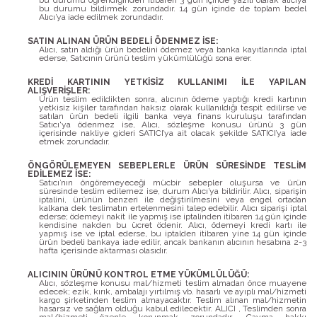
bu durumu öğrendiğinden itibaren 3 gün içinde yazılı olarak alıcıya
bu durumu bildirmek zorundadır. 14 gün içinde de toplam bedel
Alıcı’ya iade edilmek zorundadır.
SATIN ALINAN ÜRÜN BEDELİ ÖDENMEZ İSE:
Alıcı, satın aldığı ürün bedelini ödemez veya banka kayıtlarında iptal
ederse, Satıcının ürünü teslim yükümlülüğü sona erer.
KREDİ KARTININ YETKİSİZ KULLANIMI İLE YAPILAN
ALIŞVERİŞLER:
Ürün teslim edildikten sonra, alıcının ödeme yaptığı kredi kartının
yetkisiz kişiler tarafından haksız olarak kullanıldığı tespit edilirse ve
satılan ürün bedeli ilgili banka veya finans kuruluşu tarafından
Satıcı'ya ödenmez ise, Alıcı, sözleşme konusu ürünü 3 gün
içerisinde nakliye gideri SATICI’ya ait olacak şekilde SATICI’ya iade
etmek zorundadır.
ÖNGÖRÜLEMEYEN SEBEPLERLE ÜRÜN SÜRESİNDE TESLİM
EDİLEMEZ İSE:
Satıcı’nın öngöremeyeceği mücbir sebepler oluşursa ve ürün
süresinde teslim edilemez ise, durum Alıcı’ya bildirilir. Alıcı, siparişin
iptalini, ürünün benzeri ile değiştirilmesini veya engel ortadan
kalkana dek teslimatın ertelenmesini talep edebilir. Alıcı siparişi iptal
ederse; ödemeyi nakit ile yapmış ise iptalinden itibaren 14 gün içinde
kendisine nakden bu ücret ödenir. Alıcı, ödemeyi kredi kartı ile
yapmış ise ve iptal ederse, bu iptalden itibaren yine 14 gün içinde
ürün bedeli bankaya iade edilir, ancak bankanın alıcının hesabına 2-3
hafta içerisinde aktarması olasıdır.
ALICININ ÜRÜNÜ KONTROL ETME YÜKÜMLÜLÜĞÜ:
Alıcı, sözleşme konusu mal/hizmeti teslim almadan önce muayene
edecek; ezik, kırık, ambalajı yırtılmış vb. hasarlı ve ayıplı mal/hizmeti
kargo şirketinden teslim almayacaktır. Teslim alınan mal/hizmetin
hasarsız ve sağlam olduğu kabul edilecektir. ALICI , Teslimden sonra