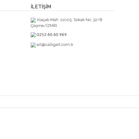
İLETİŞİM
Alaçatı Mah. 11005. Sokak No: 32/B
Çeşme/İZMİR
0252 60 60 969
art@calligart.com.tr