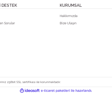
 DESTEK
KURUMSAL
p
Hakkımızda
an Sorular
Bize Ulaşın
riniz 256bit SSL sertifikası ile korunmaktadır.
ile
ideasoft
e-
hazırlandı.
ticaret
paketleri