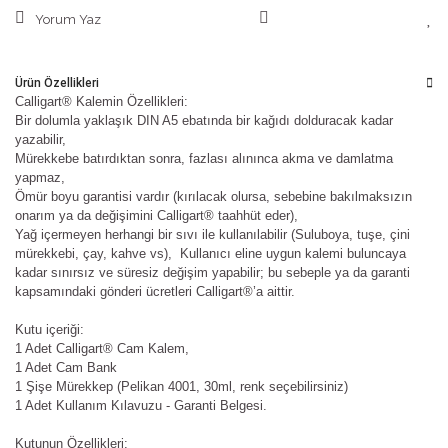
Yorum Yaz
Ürün Özellikleri
Calligart® Kalemin Özellikleri:
Bir dolumla yaklaşık DIN A5 ebatında bir kağıdı dolduracak kadar
yazabilir,
Mürekkebe batırdıktan sonra, fazlası alınınca akma ve damlatma
yapmaz,
Ömür boyu garantisi vardır (kırılacak olursa, sebebine bakılmaksızın
onarım ya da değişimini Calligart® taahhüt eder),
Yağ içermeyen herhangi bir sıvı ile kullanılabilir (Suluboya, tuşe, çini
mürekkebi, çay, kahve vs), Kullanıcı eline uygun kalemi buluncaya
kadar sınırsız ve süresiz değişim yapabilir; bu sebeple ya da garanti
kapsamındaki gönderi ücretleri Calligart®’a aittir.
Kutu içeriği:
1 Adet Calligart® Cam Kalem,
1 Adet Cam Bank
1 Şişe Mürekkep (Pelikan 4001, 30ml, renk seçebilirsiniz)
1 Adet Kullanım Kılavuzu - Garanti Belgesi.
Kutunun Özellikleri: