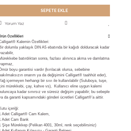
SEPETE EKLE
Yorum Yaz
Ürün Özellikleri
Calligart® Kalemin Özellikleri:
Bir dolumla yaklaşık DIN A5 ebatında bir kağıdı dolduracak kadar
yazabilir,
Mürekkebe batırdıktan sonra, fazlası alınınca akma ve damlatma
yapmaz,
Ömür boyu garantisi vardır (kırılacak olursa, sebebine
bakılmaksızın onarım ya da değişimini Calligart® taahhüt eder),
Yağ içermeyen herhangi bir sıvı ile kullanılabilir (Suluboya, tuşe,
çini mürekkebi, çay, kahve vs), Kullanıcı eline uygun kalemi
buluncaya kadar sınırsız ve süresiz değişim yapabilir; bu sebeple
ya da garanti kapsamındaki gönderi ücretleri Calligart®’a aittir.
Kutu içeriği:
1 Adet Calligart® Cam Kalem,
1 Adet Cam Bank
1 Şişe Mürekkep (Pelikan 4001, 30ml, renk seçebilirsiniz)
1 Adet Kullanım Kılavuzu - Garanti Belgesi.