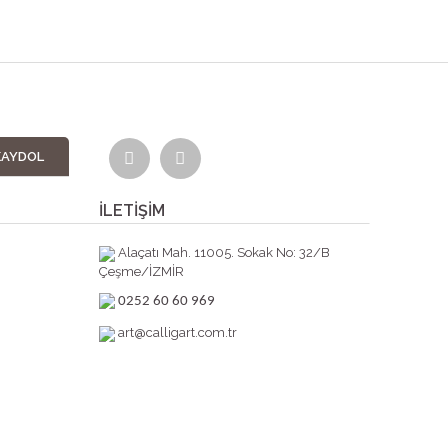
KAYDOL
İLETİŞİM
Alaçatı Mah. 11005. Sokak No: 32/B
Çeşme/İZMİR
0252 60 60 969
art@calligart.com.tr